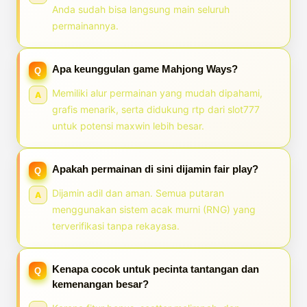
Anda sudah bisa langsung main seluruh
permainannya.
Apa keunggulan game Mahjong Ways?
Memiliki alur permainan yang mudah dipahami,
grafis menarik, serta didukung rtp dari slot777
untuk potensi maxwin lebih besar.
Apakah permainan di sini dijamin fair play?
Dijamin adil dan aman. Semua putaran
menggunakan sistem acak murni (RNG) yang
terverifikasi tanpa rekayasa.
Kenapa cocok untuk pecinta tantangan dan
kemenangan besar?